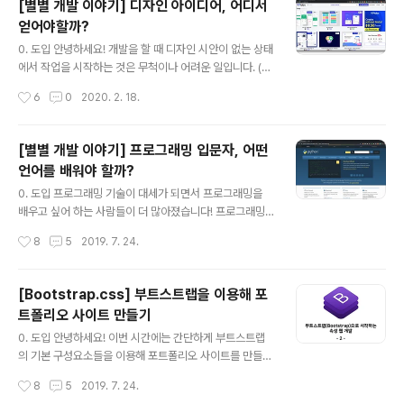
[별별 개발 이야기] 디자인 아이디어, 어디서
을 설치할 것입니다. 그리고 마지막으로 리액트 프로젝트
얻어야할까?
의 기본적인 구조를 살펴보는 것으로 마무리하겠습니다. 1.
글 내용
Node.js 설치하기 React는 javascript 기반의 프로젝
0. 도입 안녕하세요! 개발을 할 때 디자인 시안이 없는 상태
트입니다. React.js 파일을 script 태그로 불러오는 방법
에서 작업을 시작하는 것은 무척이나 어려운 일입니다. (물
도 있지만 이번 포스팅에서는 'create-..
론 디자인 시안이 있어도 그것을 똑같이 구현하는 것은 어
작성시간
6
0
2020. 2. 18.
렵습니다만.) 그래도 완전한 무에서 유를 창조하는 것 보다
는 어느 정도 디자인 틀이 있으면 좋겠죠? 오늘은 디자인
아이디어를 얻을 수 있는 사이트를 몇 곳 알려드리려고 합
[별별 개발 이야기] 프로그래밍 입문자, 어떤
니다. 1. Uplabs 과거 Material Up 이었던 이 사이트는
언어를 배워야 할까?
제가 가장 많이 사용하는 디자인 사이트 입니다! 웹, iOS,
글 내용
Android, 일러스트, 로고, 애니메이션 등 다양한 분야의
0. 도입 프로그래밍 기술이 대세가 되면서 프로그래밍을
디자인들을 볼 수 있습니다. 그날그날 베스트 디자인들을
배우고 싶어 하는 사람들이 더 많아졌습니다! 프로그래밍
메인에서 보여주기 때문에 사이트에 방문해서 둘러보는 것
에 대한 수요는 앞으로도 꾸준히 증가할 것이기 때문에 프
작성시간
8
5
2019. 7. 24.
만으로도 눈이 즐거운 사이트입니다. UpLabs의 검색 기
로그래밍을 공부하는 것이 앞으로의 인생에 있어서 절.대.
능을 ..
손해가 될 일은 없을 겁니다. 자, 그러면. 프로그래밍을 배
워야 하는데 과연 어떤 것을 먼저 시작해야 할까요? 어떤
[Bootstrap.css] 부트스트랩을 이용해 포
언어를 먼저 공부해야 할까요? 오늘은 프로그래밍을 처음
트폴리오 사이트 만들기
시작하는 사람들은 위한 가이드라인을 제시하려고 합니다.
글 내용
물론! 이 가이드라인은 저의 주관적인 의견에 따라 작성되
0. 도입 안녕하세요! 이번 시간에는 간단하게 부트스트랩
었기 때문에 참고해주시고, 다른 사람들이 작성해 놓은 가
의 기본 구성요소들을 이용해 포트폴리오 사이트를 만들어
이드라인도 함께 참고하시면 더 많은 도움이 될 것입니다!
보겠습니다. 완성된 결과물은 다음과 같은 모습입니다. 1.
작성시간
8
5
2019. 7. 24.
1. 프로그래밍, 왜 공부해야 하는가? 모든 배움에는 이유가
포트폴리오 사이트 레이아웃 구성 저는 Adobe사의 UI/U