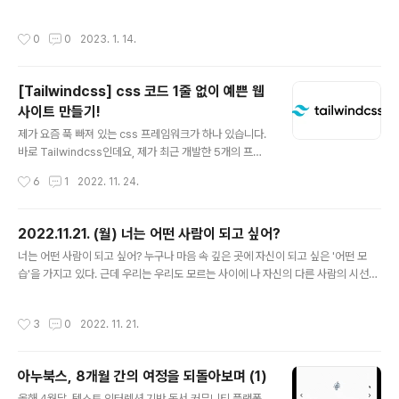
micpc.net/problem/2630 2630번: 색종이 만들기 첫
이었다. 휴가 때마다 무엇을 할지 고민하던 나는 흔쾌히 수
째 줄에는 전체 종이의 한 변의 길이 N이 주어져 있다. N은
락했다. 🙂 그리고 막상 예약하는 당일이 됐는데 순식간에
작성시간
0
0
2023. 1. 14.
2, 4, 8, 16, 32, 64, 128 중 하나이다. 색종이의 각 가로
매진 되어버리는 바람에 한참을 기다리고 남는 자리를 열
줄의 정사각형칸들의 색이 윗줄부터 차례로 둘째 줄부터
심히 끌어 모아 두 자리를 겨우 ..
마지막 줄까지 주어진다. www.acmicpc.net 문제 아래
[Tailwindcss] css 코드 1줄 없이 예쁜 웹
과 같이 여러개의 정사각형칸들로 이루어진 정사각형 모양
사이트 만들기!
의 종이가 주어져 있고, 각 정사각형들은 하얀색으로 칠해
글 내용
져 있거나 파란색으로 칠해져 있다. 주어진 종이를 일정한
제가 요즘 푹 빠져 있는 css 프레임워크가 하나 있습니다.
규칙에 따라 잘라서 다양한 크기를 가진 정사각형 모양의
바로 Tailwindcss인데요, 제가 최근 개발한 5개의 프로
하얀색 또는 파란색 색종이를 만들려고 한다. ..
젝트에 모두 썼을만큼 편리하고 아름다운 웹사이트를 빠르
작성시간
6
1
2022. 11. 24.
게 개발할 수 있다는 장점이 있어서 여러분에게도 소개하
려고 합니다! Tailwindcss가 뭐죠? 🤔 tailwindcss는
(이후 테일윈드) 부트스트랩과 비슷한 css 프레임워크입
2022.11.21. (월) 너는 어떤 사람이 되고 싶어?
니다. 개발에 자주 사용되는 css 코드들을 미리 정의해 놓
글 내용
너는 어떤 사람이 되고 싶어? 누구나 마음 속 깊은 곳에 자신이 되고 싶은 '어떤 모
고, 클래스에 미리 정의된 코드의 이름을 적으면 스타일이
습'을 가지고 있다. 근데 우리는 우리도 모르는 사이에 나 자신의 다른 사람의 시선에,
적용되는 방식이죠. Bootstrap, bulma, materialize, u
혹은 다른 사람과의 관계에 빗대어 표현하곤 한다. "나는 사람들에게 존경 받는 사람
i-kit 등등... 정말 수많은 css 프레임워크들이 있는데요.
이 되고 싶어!" - 김아무개 "사람들이 인정하는 훌륭한 글을 쓰는 작가가 되고 싶어!"
제가 웬만한건 다 써봤지만 테일원드만큼 잘 만들어지고,
작성시간
3
0
2022. 11. 21.
- 상병 이ㅅㅍ 나도 물론 내가 지향하고 되고 싶은 수많은 모습들이 있다. 그리고 그
편하게 쓸 수 있는 것은 없었습니다. 테..
것들 대부분은 다른 사람의 시선에서 표현된 것들이다. 물론 오늘 하고 싶은 이야기
는 다른 사람의 시선에 의해 결정된 나의 지향점이 잘못 되었다는 것이 아니다. (인간
아누북스, 8개월 간의 여정을 되돌아보며 (1)
은 사회적인 동물이기 때문에, 그리고 관계중심인 대한민국에서는 더욱 더) 오늘 하
글 내용
고 싶은 이야기는 내가 되고 싶은 모습,..
올해 4월달, 텍스트 인터렉션 기반 독서 커뮤니티 플랫폼