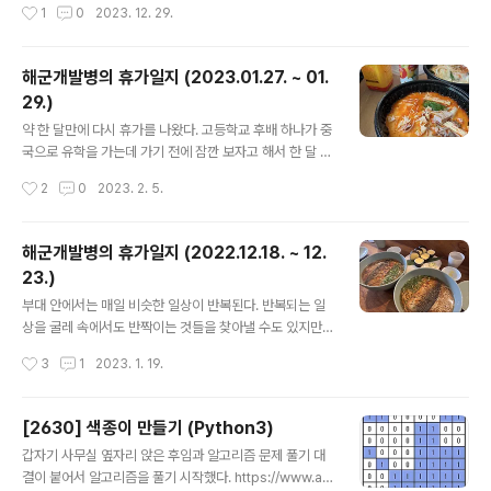
작성시간
1
0
2023. 12. 29.
공간에 존재하는 객체들을 나타내며, 추상화를 통해 하드
통해 학습할 수 있는 기술'이라고 생각했다. 우리 팀은 T형
웨어에 직접 접근하지 않고 더 편하게 작업들을 처리할 수
인간들을 위..
있게 도와준다. 가상 파일 시스템(VFS)도 마찬가지이다.
해군개발병의 휴가일지 (2023.01.27. ~ 01.
추상화를 통해 운영체제가 혹은 응용프로그램이 직접 물리
29.)
적 혹은 특별한 파일 시스템에 접근하는 것이 아니라, VFS
글 내용
를 거쳐 안정적이고 일관된 (uniformed way) 방식으로
약 한 달만에 다시 휴가를 나왔다. 고등학교 후배 하나가 중
접근할 수 있게 도와준다. File System 가상 파일 시스템
국으로 유학을 가는데 가기 전에 잠깐 보자고 해서 한 달 전
을 알아보기 전에 파일 시스템을 먼저 알아보자. 파일 시스
부터 미리 계획을 잡았다. 하지만 막상 휴가 나가기 일주일
작성시간
2
0
2023. 2. 5.
템은 디스크에..
정도 전에 눈길에서 미끄러졌다나 뭐래나... 그런 이유로 보
지는 못했다. 군대에 있으면서 사회에 대한 소중함을 알게
된다는 말도 어떻게 보면 사실이다. 가끔씩 휴가를 나가는
해군개발병의 휴가일지 (2022.12.18. ~ 12.
것만으로도 기분이 좋아지니 말이다. 이번 휴가는 곁에 있
23.)
을 때 소중한지 몰랐던 것들에게 소중함을 느끼는 날들이
글 내용
었다. 2023.01.27. (금) 오늘은 휴가를 나가는 날이기도
부대 안에서는 매일 비슷한 일상이 반복된다. 반복되는 일
했지만 같은 부대에서 생활하던 고등학교 후배의 전역일이
상을 굴레 속에서도 반짝이는 것들을 찾아낼 수도 있지만,
기도 했다. 고등학교 때 오며가며 같이 영상도 찍고 했던 후
역시 휴가를 나가면 재밌는 에피소드들이 많이 생기는 것
작성시간
3
1
2023. 1. 19.
밴데, 나보다 먼저 육군으로 입대해서 이번에 전역을 하게
같다. 군대에 오기 전에는 매일매일 게임이나 하면서 흘려
되었다. 사람 인..
보냈던 하루하루가 아까워진달까. 그래서 이번 기회에 휴
가 나가서 있었던 재밌는 일들을 기억 속에서 사라지기 전
[2630] 색종이 만들기 (Python3)
에 기록해 보려고 한다. 2022.12.18. (일) 한달 전쯤 윤수
글 내용
갑자기 사무실 옆자리 앉은 후임과 알고리즘 문제 풀기 대
형이 휴가 나가서 같이 메이플 심포니 공연을 보러 가자고
결이 붙어서 알고리즘을 풀기 시작했다. https://www.ac
했다. 메이플스토리 BGM을 오케스트라가 연주하는 공연