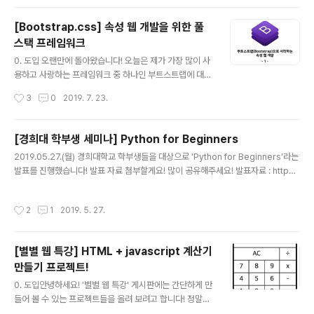
있습니다. 학교에서 가르치는 일방적..
X 디자인툴인 XD를 이용해 다음과 같은 레이아웃을 구성
해 보았습니다. 실제 웹 디자인 작업에도 많이 사용되는 툴
[Bootstrap.css] 속성 웹 개발을 위한 풀
이기 때문에 알아두시면 좋을 것 같습니다. 기회가 된다면
스택 프레임워크
XD에 대한 강좌도 올리도록 하겠습니다! 하지만 모두가 이
글 내용
런 높은 퀄리티의 웹 디자인이 있어야만 개발을 할 수 있는
0. 도입 오랜만에 돌아왔습니다! 오늘은 제가 가장 많이 사
것은 아닙니다. 실제로 저는 웹 디자인 시안 없이 작업하는
용하고 사랑하는 프레임워크 중 하나인 부트스트랩에 대한
경우가 다반사고 막상 디자인이 주어진다고 해도 디자인과
강의를 해보겠습니다. 부트스트랩은 2010년에 처음 제작
작성시간
3
0
2019. 7. 23.
100% 똑같이 개발하는 것은 거의 불가능에 가깝습니다.
된 css 프레임워크입니다. 예전에 제작된 웹서비스들은 대
때문에 저는 개발을 시작하..
부분 부트스트랩 3을 사용하고 있고, 현재 버전은 4.3.1입
니다. 저희는 최신 버전의 부트스트랩을 이용하여 쉽고 빠
[경희대 학부생 세미나] Python for Beginners
르게 웹 개발을 해보도록 하겠습니다. 부트스트랩(Bootst
글 내용
2019.05.27.(월) 경희대학교 학부생들을 대상으로 'Python for Beginners'라는
rap) 공식 사이트 : https://getbootstrap.com/ 1. 프레
발표를 진행했습니다! 발표 자료 첨부할게요! 많이 공유해주세요! 발표자료 : http
임워크(Framework)란? 시작하기에 앞서 먼저 프레임워
s://drive.google.com/file/d/1BF7me1bV3erJ1kAKZ1uzbG2SQTVAzd5
크(Framework)에 대하여 알아보겠습니다. 프레임워크
E/view?usp=sharing
의 사전적인 의미는 '뼈대'입니다. 건물을 지을 때, 혹은 어
작성시간
2
1
2019. 5. 27.
떤 프로젝트를 진행할 때 기초가 되는 틀이자 전체 작..
[별별 웹 특강] HTML + javascript 계산기
만들기 프로젝트!
글 내용
0. 도입안녕하세요! '별별 웹 특강' 게시판에는 간단하게 만
들어 볼 수 있는 프로젝트들을 올려 보려고 합니다! 정말로
간단간단하게 만들 수 있는 프로젝트 들이니까 부담 가지