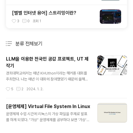
[별별 인터넷 용어] 스트리밍이란?
3
0
조회
1
분류 전체보기
주요 글 목록
LLM을 이용한 전국민 공감 프로젝트, UT 제
작기
글 내용
경희대학교에서는 매년 KHUthon이라는 해커톤 대회를
주최한다. 나는 매년 이 대회에 참여했었기 때문에 올해도
어김없이 출전할 수 밖에 없었다. 그리고 2023년 2학기
작성시간
5
2
2024. 1. 2.
갓 복학한 전윤민의 복귀전 같은 느낌이랄까... (허허) 여튼
거두절미하고 이번 해커톤의 주제는 '교육'이었다. 너... T
야? MBTI가 유행하고 여러 형태로 발전하면서 사람들은
[운영체제] Virtual File System In Linux
이성적 사고형(T)와 감정적 사고형(F)을 나눠 다투기 시작
글 내용
운영체제 수업 시간에 리눅스의 가상 파일을 주제로 발표
했다. 그러면서 뭔가 공감을 해주지 못하는 T형 인간들이
를 하게 되었다. "가상" 운영체제를 공부하다 보면 '가상'이
일방적으로 혼나는(?) 그런 그림들이 많이 만들어지고 있
라는 표현이 간혹 등장한다. 가상 메모리, 가상 머신 등등.
다는 생각이 들었다. 하지만 우리 팀은 '공감'이라는 것 또
운영체제에서 '가상'이라는 표현은 실제로 존재하지 않는
한 선천적이거나 타고나는 개개인의 성격이 아닌, '교육을