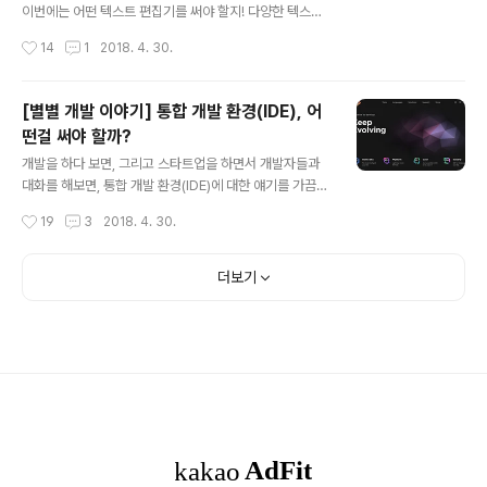
적으로 아주 못 만든 테이블이다. 모든 정보를 하나의 테이
이번에는 어떤 텍스트 편집기를 써야 할지! 다양한 텍스트
블에 넣음으로써 수 많은 중복이 발생하고, 수 많은 공간의
편집기들에 대해서 알아보겠습니다! 텍스트 편집기(Text
작성시간
14
1
2018. 4. 30.
낭비가 생긴다. 이를 해결하기 위해 중복을 최소한으로 하
Editor)란?텍스트 편집기는 우리가 아는 그 메모장! 이 아
기 위한 정규화 과정을 진행하였다. 그 과정에..
니라... (물론 메모장과 비슷한 기능을 합니다만) 코드를 작
성하고 syntax highlighting, 자동 완성, 포맷팅 등을 지
[별별 개발 이야기] 통합 개발 환경(IDE), 어
원하는 개발에 최적화된 기능성 메모장이라고 생각하시면
떤걸 써야 할까?
됩니다! 저번 시간에 알아본 통합 개발 환경과는 비슷하면
글 내용
서도 다른 느낌인데요! 통합 개발 환경은 서버 환경을 생성
개발을 하다 보면, 그리고 스타트업을 하면서 개발자들과
하고 git 등의 협업 도구라든지, ftp 파일 업로드 등의 다양
대화를 해보면, 통합 개발 환경(IDE)에 대한 얘기를 가끔
한 기능을 필요로하는 큰 프로젝트에 많이 사용하는 반면,
들어볼 수 있습니다. "어떤 IDE 사용하세요?" 라든지 "개발
작성시간
19
3
2018. 4. 30.
작은 프로젝트나 공부를 하기 위해서 가볍게 사용할 수 ..
환경 어떤거 사용하세요?" 라든지 개발 환경과 관련된 대
화가 오갈 수 있습니다. 통합 개발 환경은 무엇일까요? 그
리고 상황에 맞춰서 어떤 통합 개발 환경을 사용 하는 것이
더보기
좋을까요?지금부터 알아보도록 하겠습니다! 통합 개발 환
경 말고 가볍게 사용할 수 있는 텍스트 에디터에 대한 소개
글은 아래 링크를 참고해 주세요!2018/04/30 - [Web/
별별 개발 이야기] - [별별 개발 이야기] 텍스트 편집기(Te
xt Editor), 어떤걸 써야할까? 통합 개발 환경(IDE)란?통
합 개발 환경(IDE)은 Integrated Devel..