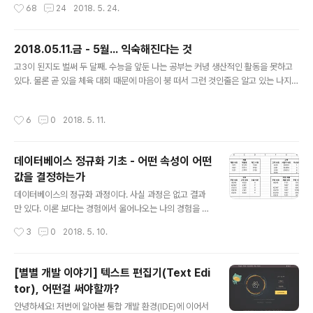
작성시간
68
24
2018. 5. 24.
지 말구! 그리고 최대한 자세하게 설명해 보려고 하겠지만,
그래도 이해할 수 없으면 넘어가도 좋습니다! 앞으로 다른
웹 특강들을 하면서도 사용하게 될 것이기 때문에, 반복적
2018.05.11.금 - 5월... 익숙해진다는 것
으로 겪으면서 서로 친해지도록 해보세요! 결과물 우선, 우
글 내용
고3이 된지도 벌써 두 달째. 수능을 앞둔 나는 공부는 커녕 생산적인 활동을 못하고
리가 만들게 될 결과물입니다! 디자인은 맥용 계산기를 참
있다. 물론 곧 있을 체육 대회 때문에 마음이 붕 떠서 그런 것인줄은 알고 있는 나지만
고 했습니다.나름의 스타일링도 하면서 신경 썼어요~ 그럼
어떻게 해야 의지를 심어줄 수 있을지!! 고민이 많이 되는 나다. 문뜩 나도 모르게 이
함께 만들어 보도록 하죠. | 목차 |계산기 구조 만들기tabl
젠 이 디미고 생활에 익숙해졌다는 생각이 들었다. 잘못을 하다가 걸렸을 때 죄송하
ecolspan과 rowspan간단한 스타일링계산기에 식 입력
작성시간
6
0
2018. 5. 11.
다고만 하던 내가 이젠 사감선생님이랑 농담도 하고 잡담도 하고 웃으며 잘못도 슬며
받기html 태그의 onclick 속성 사용하기javascript 함수
시 넘긴다. 익숙해진다는건 그런것 같다. 친해지고, 정이 들고... 그러다 오늘 차창룡
와..
시인의 “5월”이라는 시를 읽게 되었다. 이제는 독해져야겠다 나뭇잎이 시퍼런 입술
데이터베이스 정규화 기초 - 어떤 속성이 어떤
로 말했다 라는 구절로 시작한다. 성공한 친구들, 주변의 친구들, 자신보다 못한 나뭇
값을 결정하는가
잎들이 독해져가는 모습을 보면서 자신도 독..
글 내용
데이터베이스의 정규화 과정이다. 사실 과정은 없고 결과
만 있다. 이론 보다는 경험에서 울어나오는 나의 경험을 바
탕으로 작성된 데이터베이스이다. 데이터베이스 정규화관
작성시간
3
0
2018. 5. 10.
계형 데이터베이스의 설계에서 중복을 최소화하게 데이터
를 구조화하는 프로세스를 정규화라고 한다. 데이터베이스
정규화의 목표는 이상이 있는 관계를 재구성하여 작고 잘
[별별 개발 이야기] 텍스트 편집기(Text Edi
조직된 관계를 생성하는 것에 있다. 수업 시간에 진행한 문
tor), 어떤걸 써야할까?
제는 아래의 테이블을 정규화 하는 것이었다. 함께 살펴보
글 내용
자. 두 데이터베이스의 차이를 보자. 첫번째 테이블은 전형
안녕하세요! 저번에 알아본 통합 개발 환경(IDE)에 이어서