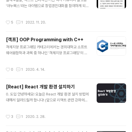
'아누북스'라는 아이템으로 창업경진대회를 참여하게 되었
다. 처음에는 무작정 무료한 군생활을 달랠 수 있는 활동으
로 시작했다. 참가 신청을 위한 사업계획서도 제출 기한 직
작성시간
5
1
2022. 11. 20.
전에 마무리 하였으니, 예선에 참여해 적당히 좋은 성적만
거두어도 만족할 일이었다. 하지만 해군창업경진대회 장려
상을 시작으로, 국방부 창업경진대회도 통과하면서 K-Sta
[객프] OOP Programming with C++
rtup 예선까지 참여하게 되었다. 아슬아슬 줄타기를 하며
글 내용
8개월 동안 우리가 만들어온 아이템, 그리고 그 과정에서
객체지향 프로그래밍 카테고리에서는 경희대학교 소프트
느꼈던 점들을 남겨보려고 한다. 4월달, 무작정 시작했던
웨어융합학과 과목 중 하나인 '객체지향 프로그래밍'의 수
창업 해군 소프트웨어개발병으로 근무하는 나는 마음 맞는
업 내용과 실습 과제로 활용한 문제들에 대한 주관적인 풀
동기들과 함께 창업 경진대회를 시작했다. 그때 당시 내가
이를 공유할까 합니다. 우선 객체지향 프로그래밍 수업에
작성시간
0
1
2020. 4. 14.
전자책과 관련된 아이템에 꽂혀 있..
서는 C++을 기반으로 한 객체지향 프로그래밍(Object
Oriented Programming)을 가르치고 있습니다. 기본
적인 C++ 문법부터 포인터, 클래스와 데이터 핸들링 등이
[React] React 개발 환경 설치하기
커리큘럼으로 구성되어 있습니다. 포스팅은 이론적인 부분
글 내용
을 중심으로 둔다기 보다는 과제 중 어려웠던 응용 문제들
0. 도입 안녕하세요! 오늘은 React 개발 환경 설치 방법에
을 살펴 보면서 관련 이론과 문법을 소개하고, 다양한 풀이
대해서 알려드릴까 합니다! (앞으로 리액트 관련 강좌에서
를 소개할까합니다. 그리고 마지막에는 과제까지는 아니지
써먹어야 하기 때문이죠!) 저는 요즘 React 개발에 푹 빠
만 비슷한 느낌으로 조금 더 응용된 문제를 올려두도록 해
져 간단한 것들도 React와 Firebase를 이용해 개발하고
작성시간
3
1
2020. 2. 28.
볼 예정입니다. 직접 만든 문제들이 주를..
있습니다. 오늘 강의에서는 리액트 프로젝트를 쉽게 설치
할 수 있는 도구인 create-react-app과 자바스크립트
프로젝트에서 패키지를 쉽게 관리할 수 있는 도구인 yarn