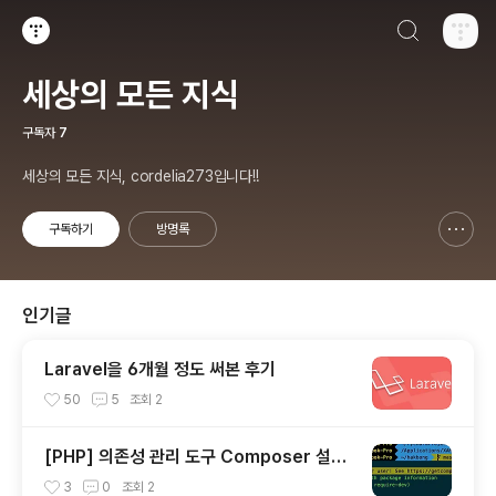
검색하기
티스토리
세상의 모든 지식
구독자
7
세상의 모든 지식, cordelia273입니다!!
구독하기
방명록
신고하기 레이어
열기
인기글
Laravel을 6개월 정도 써본 후기
50
5
조회
2
[PHP] 의존성 관리 도구 Composer 설치
하기
3
0
조회
2