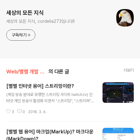
세상의 모든 지식
세상의 모든 지식, cordelia273입니다!!
구독하기
더보기
Web/별별 개발 이야기
의 다른 글
[별별 인터넷 용어] 스트리밍이란?
글 내용
(게임 방송 분야로 유명한 스트리밍 사이트 twitch.tv) 인
터넷 개인 방송이 활성화 되면서 "스트리밍", "스트리머"
등의 용어가 많이 쓰이고 있습니다. 흔히 "스트리머"라고하
3
0
2018. 3. 6.
는 사람들은 "스트리밍"을 하는 사람들이고, "스트리밍"이
라는 단어는 방송을 하는 행위(?) 뭐 그런 의미로 사용되고
있습니다. 우리 일상에서 볼 수 있는 스트리밍 서비스YouT
[별별 웹 용어] 마크업(MarkUp)? 마크다운
udeNetflix네이버 TV캐스트twitch아프리카 TVpooq
Vimeo그래서! 오늘 우리는 스트리밍을 기술적인 시점에
(MarkDown)?