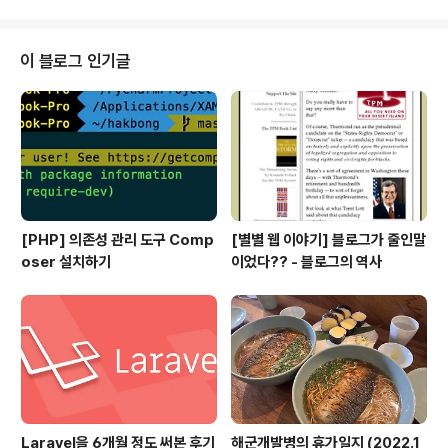
그도 있어?하는 것들을 알아보려고 합니다. 사실 알고보면
우리가 모르는 이야기들이 가득한 HTML 태그들! 함께 만
나 보시죠! 1. 하이퍼텍스트제일 첫번째 주자는 a 태그 입니
이 블로그 인기글
다. 닝겐 A : "좋아. a 태그를 써서 링크를 걸 수 있는건 알
겠어. 근데 도대체 'a'가 뭐의 약자지? 무슨 뜻이지?" 사실
링크가 걸리니까 'link'를 사용하는게 더 적합해 보이는 이
친구! 근데 사실 'link'는 'css'파일을 불러 ..
[PHP] 의존성 관리 도구 Comp
[별별 웹 이야기] 블로그가 줄인말
oser 설치하기
이었다?? - 블로그의 역사
Laravel을 6개월 정도 써본 후기
해군개발병의 휴가일지 (2022.1