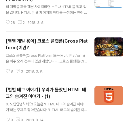
글 내용
서 살펴보고자 합니다. 기술적 의미에서 살펴본 스트리밍
웹 개발을 조금 해본 사람이라면 누구나 HTML을 알고 있
은 어떤 의미일까요? 스트리밍이란스트리밍(Streaming)
을 겁니다. HTML은 웹 페이지의 뼈대를 구성하는 언어 입
은 인터넷으로 음성이나 영상 파일 등을 실시간으로 재생
니다. 쉽게는 웹 브라우저에서 '아무 페이지나 열고 -> 마
하는 기술을 의미합니다. 우리가 흔히 생각하는 실시간 개
28
2
2018. 3. 6.
우스 우클릭 후에 -> 검사'를 누르면 확인할 수 있습니다.
인 방송 뿐만..
HTML : Hyper Text MarkUp Language HTML은
마크업 언어입니다. 그러면 업(UP)이 있으니까 마크다운
[별별 개발 용어] 크로스 플랫폼(Cross Plat
(DOWN) 언어도 있을까요? 네, 마크다운 언어도 있습니
다! 그러면 마크업(MarkUp) 언어, 마크다운(MarkDow
form)이란?
글 내용
n) 언어가 뭔지 알아보도록 하겠습니다. 마크업(MarkUp)
크로스 플랫폼(Cross Platform 또는 Multi Platform)
언어란?마크업 언어는 "마크(Mark)"로 둘러싸인 언어입
은 아주 오래 전부터 있던 개념입니다. 크로스 플랫폼(Cro
니다. "태크(Tag)"로 둘러싸였다고도 표현합니다. HTM
ss Platform)이란?크로스 플랫폼(Cross Platform)은
L, XML 등의 마크업 언어들은 문서의 구조를 정의..
8
3
2018. 3. 9.
"교차"를 뜻하는 "Cross"와 Platform의 합성어로, "다양
한 플랫폼에서 사용할 수 있는"이라는 뜻을 가지고 있습니
다. 크로스 플랫폼을 지원하는 대표적인 언어로는 Java가
[별별 태그 이야기] 우리가 몰랐던 HTML 태
있습니다. 크로스 플랫폼을 제일 쉽게 이해하는 방법은 C
언어와 Java의 소스코드 컴파일(Compile)방식을 비교
그의 숨겨진 이야기 - (1)
글 내용
해 보면 됩니다. C언어 C언어는 제작한 소스코드를 각각
0. 도입안녕하세요! 오늘은 'HTML 태그의 숨겨진 이야
운영체제에 맞는 컴파일러로 컴파일해서 실행시키게 됩니
기'라는 주제로 찾아왔습니다! 'HTML 태그의 숨겨진 이야
다. 그렇게 되면 C언어로 프로그램을 짜고 윈도우 버전, 맥
기'는 시리즈로 연재(?)를 해보려고 해요! 이 시리즈에서는
버전, 리눅스 버전을 만들기 위해서 각각의..
0
0
2018. 3. 14.
우리가 평소 알지 못했던HTML 태그들의 약자라든지어?
이거 왜 이런 이름을 가지게 되었을까? 라든지아니 이런 태